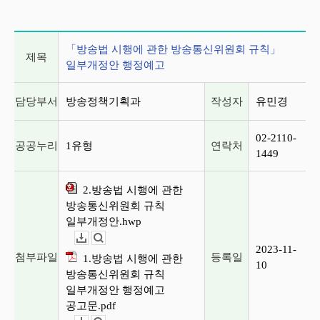
게시글 상세 정보
「방송법 시행에 관한 방송통신위원회 규칙」
제목
일부개정안 행정예고
담당부서
방송정책기획과
작성자
유민경
02-2110-
공공누리
1유형
연락처
1449
2.방송법 시행에 관한
방송통신위원회 규칙
일부개정안.hwp
다운로드
뷰어보기
2023-11-
첨부파일
등록일
1.방송법 시행에 관한
10
방송통신위원회 규칙
일부개정안 행정예고
공고문.pdf