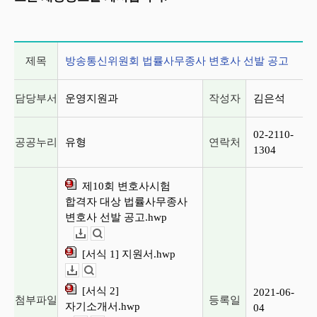
게시글 상세 정보
제목
방송통신위원회 법률사무종사 변호사 선발 공고
담당부서
운영지원과
작성자
김은석
02-2110-
공공누리
유형
연락처
1304
제10회 변호사시험
합격자 대상 법률사무종사
변호사 선발 공고.hwp
다운로드
뷰어보기
[서식 1] 지원서.hwp
다운로드
뷰어보기
[서식 2]
2021-06-
첨부파일
등록일
자기소개서.hwp
04