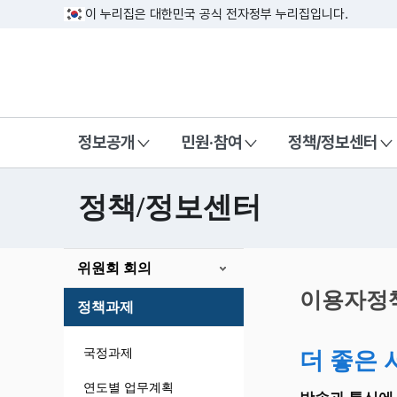
이 누리집은 대한민국 공식 전자정부 누리집입니다.
방송미디어통신위원회 Korea Media a
정보공개
민원·참여
정책/정보센터
정책/정보센터
본
위원회 회의
문
시
이용자정
정책과제
작
국정과제
더 좋은 
연도별 업무계획