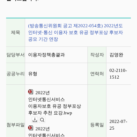
게시글 상세 정보
(방송통신위원회 공고 제2022-054호) 2022년도
제목
인터넷·통신 이용자 보호 유공 정부포상 후보자
공모 기간 연장
담당부서
이용자정책총괄과
작성자
김영완
02-2110-
공공누리
유형
연락처
1512
2022년
인터넷통신서비스
이용자보호 유공 정부포상
후보자 추천 요강.hwp
2022-07-
다운로드
뷰어보기
첨부파일
등록일
25
2022년
인터넷통신서비스