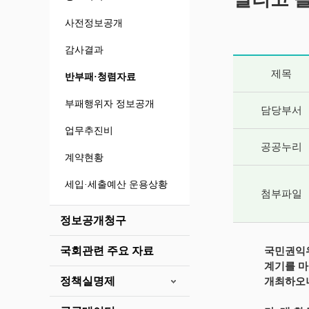
사전정보공개
감사결과
게시글 상세 
제목
반부패·청렴자료
부패행위자 정보공개
담당부서
업무추진비
공공누리
계약현황
세입·세출예산 운용상황
첨부파일
정보공개청구
국회관련 주요 자료
국민권익
계기를 마
정책실명제
개최하오니