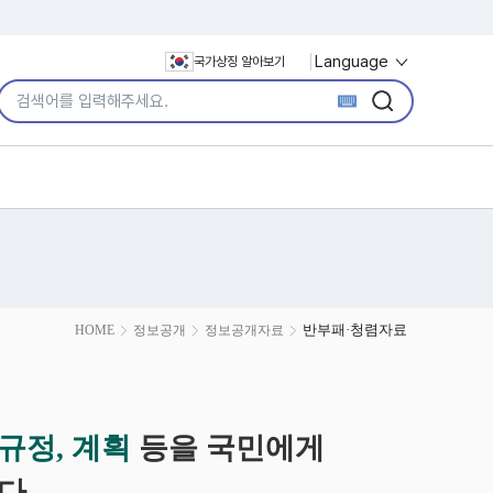
Language
국가상징 알아보기
통합검색어 입력
검색
검색
반부패·청렴자료
HOME
정보공개
정보공개자료
규정, 계획
등을 국민에게
다.