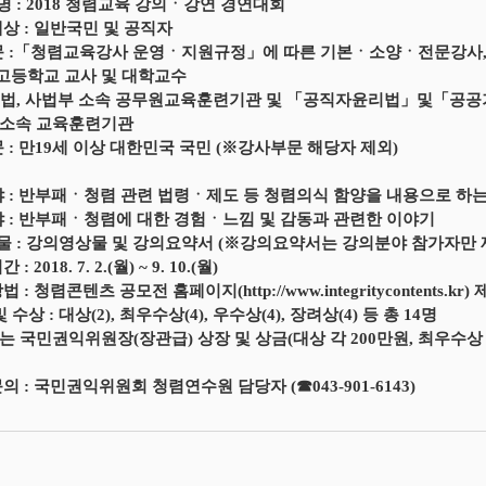
 명 : 2018 청렴교육 강의ㆍ강연 경연대회
대상 : 일반국민 및 공직자
문 :「청렴교육강사 운영ㆍ지원규정」에 따른 기본ㆍ소양ㆍ전문강사,
고등학교 교사 및 대학교수
 입법, 사법부 소속 공무원교육훈련기관 및 「공직자윤리법」및「공공
 소속 교육훈련기관
문 : 만19세 이상 대한민국 국민 (※강사부문 해당자 제외)
야 : 반부패ㆍ청렴 관련 법령ㆍ제도 등 청렴의식 함양을 내용으로 하
야 : 반부패ㆍ청렴에 대한 경험ㆍ느낌 및 감동과 관련한 이야기
출 물 : 강의영상물 및 강의요약서 (※강의요약서는 강의분야 참가자만 
: 2018. 7. 2.(월) ~ 9. 10.(월)
 : 청렴콘텐츠 공모전 홈페이지(http://www.integritycontents.kr)
 수상 : 대상(2), 최우수상(4), 우수상(4), 장려상(4) 등 총 14명
는 국민권익위원장(장관급) 상장 및 상금(대상 각 200만원, 최우수상 각 
의 : 국민권익위원회 청렴연수원 담당자 (☎043-901-6143)