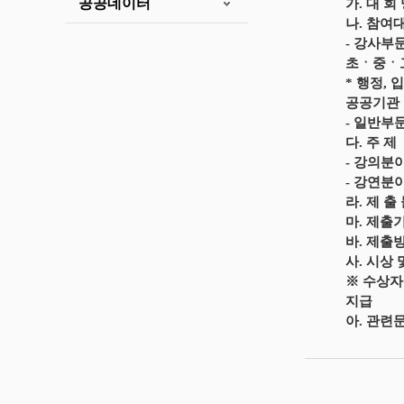
공공데이터
가. 대 회
나. 참여
- 강사부
초ㆍ중ㆍ
* 행정,
공공기관
- 일반부
다. 주 제
- 강의분
- 강연분
라. 제 
마. 제출기간 
바. 제출방법
사. 시상 및
※ 수상자
지급
아. 관련문