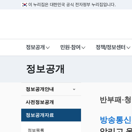
이 누리집은 대한민국 공식 전자정부 누리집입니다.
방송미디어통신위원회 Korea Media a
정보공개
민원·참여
정책/정보센터
정보공개
본
정보공개안내
문
시
반부패·
사전정보공개
작
정보공개자료
방송통신
알리고 올
정보목록