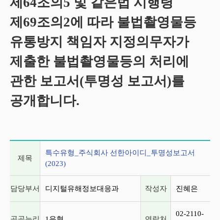
제64조의5 및 같은법 시행령
제69조의2에 따라 불법촬영물등
유통방지 책임자 지정의무자가
제출한 불법촬영물등의 처리에
관한 보고서(투명성 보고서)를
공개합니다.
게시글 상세 정보
특수유형_주식회사 선한아이디_투명성보고서
제목
(2023)
담당부서
디지털유해정보대응과
작성자
진혜은
02-2110-
공공누리
1유형
연락처