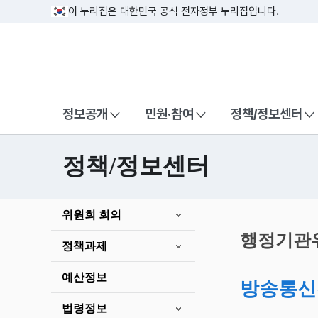
이 누리집은 대한민국 공식 전자정부 누리집입니다.
방송미디어통신위원회 Korea Media a
정보공개
민원·참여
정책/정보센터
정책/정보센터
본
위원회 회의
문
시
행정기관
정책과제
작
예산정보
방송통신
법령정보