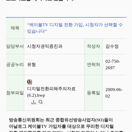
게시글 상세 정보
“케이블TV 디지털 전환 가입, 시청자가 선택할 수
제목
있습니다”
담당부서
시청자권익증진과
작성자
김수정
02-750-
공공누리
유형
연락처
2697
디지털전환피해주의자료
2009-06-
첨부파일
등록일
(6.2).hwp
02
다운로드
뷰어보기
방송통신위원회는 최근 종합유선방송사업자(SO)들이
아날로그 케이블TV 가입자를 대상으로 무리한 디지털