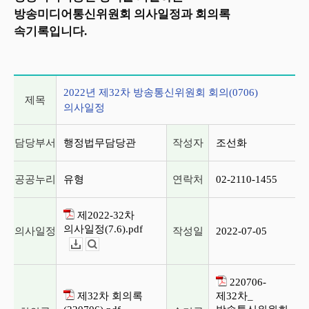
방송미디어통신위원회 의사일정과 회의록
속기록입니다.
2022년 제32차 방송통신위원회 회의(0706) 의사일정
2022년 제32차 방송통신위원회 회의(0706)
제목
의사일정
담당부서
행정법무담당관
작성자
조선화
공공누리
유형
연락처
02-2110-1455
제2022-32차
의사일정(7.6).pdf
의사일정
작성일
2022-07-05
다운로드
뷰어보기
220706-
제32차 회의록
제32차_