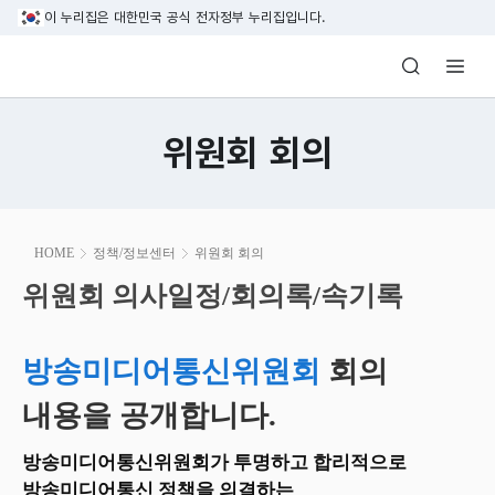
본문 바로가기
이 누리집은 대한민국 공식 전자정부 누리집입니다.
방송미디어통신위원회 Korea Media and C
위원회 회의
본
HOME
정책/정보센터
위원회 회의
문
시
위원회 의사일정/회의록/속기록
위원회 의사일정/회의록/속기록
작
방송미디어통신위원회
회의
내용을 공개합니다.
방송미디어통신위원회가 투명하고 합리적으로
방송미디어통신 정책을 의결하는