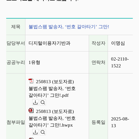
게시글 상세 정보
제목
불법스팸 발송자, ‘번호 갈아타기’ 그만!
담당부서
디지털이용자기반과
작성자
이명심
02-2110-
공공누리
1유형
연락처
1522
250813 (보도자료)
불법스팸 발송자, ‘번호
갈아타기’ 그만!.pdf
다운로드
뷰어보기
250813 (보도자료)
불법스팸 발송자, ‘번호
2025-08-
첨부파일
등록일
갈아타기’ 그만!.hwpx
13
다운로드
뷰어보기