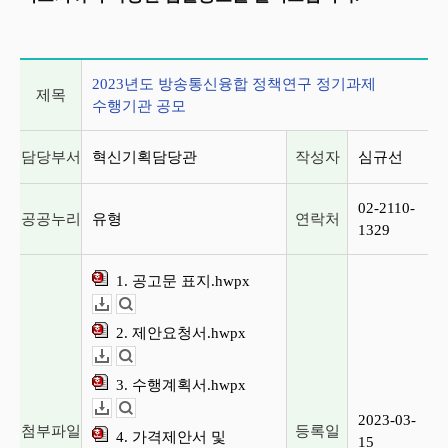
게시글 상세 정보
2023년도 방송통신융합 정책연구 정기과제
제목
수행기관 공모
담당부서
혁신기획담당관
작성자
심규선
02-2110-
공공누리
유형
연락처
1329
1. 공고문 표지.hwpx
다운로드
뷰어보기
2. 제안요청서.hwpx
다운로드
뷰어보기
3. 수행계획서.hwpx
다운로드
뷰어보기
2023-03-
첨부파일
등록일
4. 가격제안서 및
15