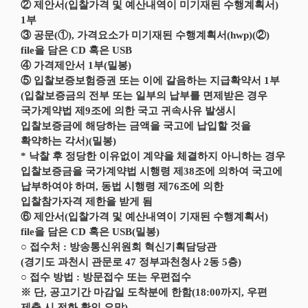
② 제안서(입찰가격 및 예산내역이 미기재된 수행계획서)
1부
③ 공문(①), 가격요소가 미기재된 수행계획서(hwp)(②)
file을 담은 CD 혹은 USB
④ 가격제안서 1부(밀봉)
⑤ 입찰보증보험증권 또는 이에 갈음하는 지급확약서 1부
(입찰보증금의 전부 또는 일부의 납부를 면제받은 경우
국가계약법 제9조에 의한 국고 귀속사유 발생시
입찰보증금에 해당하는 금액을 국고에 납입할 것을
확약하는 각서)(밀봉)
* 낙찰 후 정당한 이유없이 계약을 체결하지 아니하는 경우
입찰보증금을 국가계약법 시행령 제38조에 의하여 국고에
납부하여야 하며, 동법 시행령 제76조에 의한
입찰참가자격 제한을 받게 됨
⑥ 제안서(입찰가격 및 예산내역이 기재된 수행계획서)
file을 담은 CD 혹은 USB(밀봉)
○ 접수처 : 방송통신위원회 혁신기획담당관
(경기도 과천시 관문로 47 정부과천청사 2동 5층)
○ 접수 방법 : 방문접수 또는 우편접수
※ 단, 공고기간 마감일 도착분에 한함(18:00까지, 우편
제출 시 전화 확인 요망)