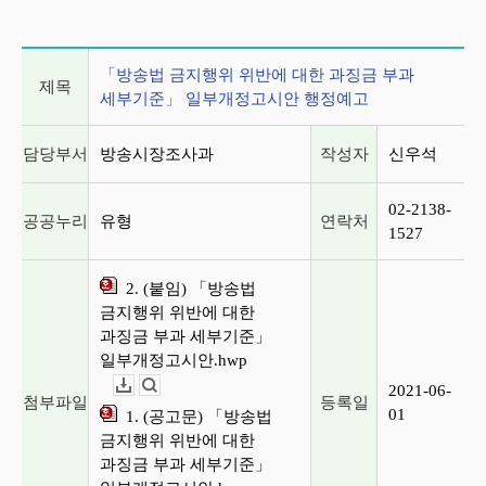
게시글 상세 정보
「방송법 금지행위 위반에 대한 과징금 부과
제목
세부기준」 일부개정고시안 행정예고
담당부서
방송시장조사과
작성자
신우석
02-2138-
공공누리
유형
연락처
1527
2. (붙임) 「방송법
금지행위 위반에 대한
과징금 부과 세부기준」
일부개정고시안.hwp
2021-06-
다운로드
뷰어보기
첨부파일
등록일
01
1. (공고문) 「방송법
금지행위 위반에 대한
과징금 부과 세부기준」