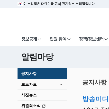
이 누리집은 대한민국 공식 전자정부 누리집입니다.
방송미디어통신위원회 Korea Media a
정보공개
민원·참여
정책/정보센터
알림마당
본
공지사항
문
시
공지사항
보도자료
작
사진뉴스
방송미디
위원회소식