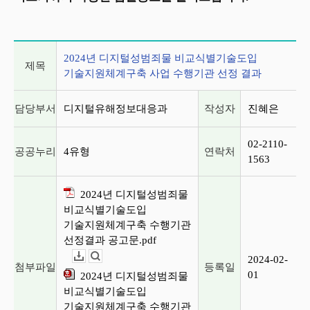
게시글 상세 정보
2024년 디지털성범죄물 비교식별기술도입
제목
기술지원체계구축 사업 수행기관 선정 결과
담당부서
디지털유해정보대응과
작성자
진혜은
02-2110-
공공누리
4유형
연락처
1563
2024년 디지털성범죄물
비교식별기술도입
기술지원체계구축 수행기관
선정결과 공고문.pdf
2024-02-
다운로드
뷰어보기
첨부파일
등록일
01
2024년 디지털성범죄물
비교식별기술도입
기술지원체계구축 수행기관