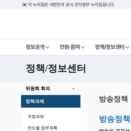
이 누리집은 대한민국 공식 전자정부 누리집입니다.
방송미디어통신위원회 Korea Media a
정보공개
민원·참여
정책/정보센터
정책/정보센터
본
위원회 회의
문
시
방송정책
정책과제
작
국정과제
방송정책
연도별 업무계획