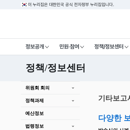
이 누리집은 대한민국 공식 전자정부 누리집입니다.
방송미디어통신위원회 Korea Media a
정보공개
민원·참여
정책/정보센터
정책/정보센터
본
위원회 회의
문
시
기타보고
정책과제
작
예산정보
다양한 
법령정보