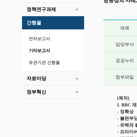
방송심의 사례,
정책연구과제
간행물
게시글 상세 
제목
연차보고서
담당부서
기타보고서
공공누리
유관기관 간행물
첨부파일
자료마당
정부혁신
[목차]
I. BBC
- 정확성
- 불편부
- 유해와
- 프라이