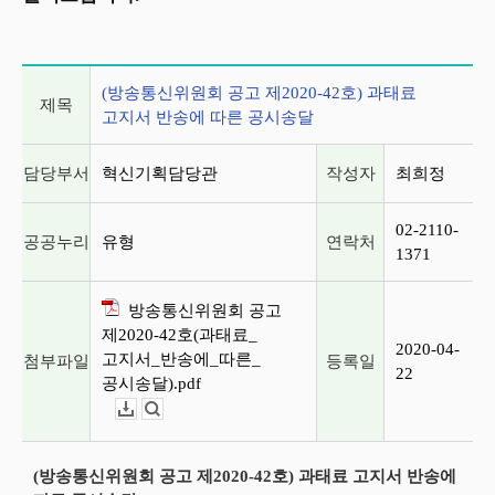
게시글 상세 정보
(방송통신위원회 공고 제2020-42호) 과태료
제목
고지서 반송에 따른 공시송달
담당부서
혁신기획담당관
작성자
최희정
02-2110-
공공누리
유형
연락처
1371
방송통신위원회 공고
제2020-42호(과태료_
2020-04-
고지서_반송에_따른_
첨부파일
등록일
22
공시송달).pdf
다운로드
뷰어보기
(방송통신위원회 공고 제2020-42호) 과태료 고지서 반송에