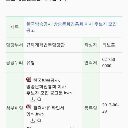
게시글 상세 정보
한국방송공사·방송문화진흥회 이사 후보자 모집
제목
공고
담당부서
규제개혁법무담당관
작성자
최보훈
02-750-
공공누리
유형
연락처
0000
한국방송공사,
방송문화진흥회 이사
후보자 모집 공고문.hwp
다운로드
뷰어보기
2012-06-
결격사유 확인서
첨부파일
등록일
29
양식.hwp
다운로드
뷰어보기