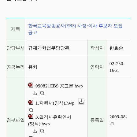
게시글 상세 정보
한국교육방송공사(EBS) 사장·이사 후보자 모집
제목
공고
담당부서
규제개혁법무담당관
작성자
한효순
02-750-
공공누리
유형
연락처
1661
090821EBS 공고문.hwp
다운로드
뷰어보기
1.지원서(양식).hwp
다운로드
뷰어보기
2009-08-
3.결격사유확인서
첨부파일
등록일
21
(양식).hwp
다운로드
뷰어보기