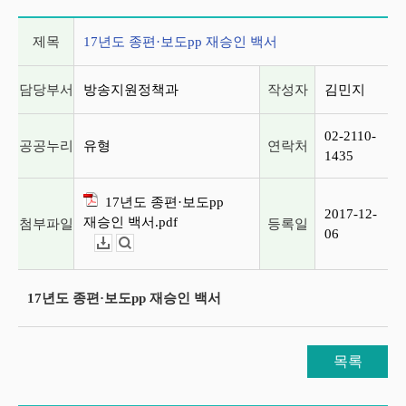
게시글 상세 정보
제목
17년도 종편·보도pp 재승인 백서
담당부서
방송지원정책과
작성자
김민지
02-2110-
공공누리
유형
연락처
1435
17년도 종편·보도pp
2017-12-
재승인 백서.pdf
첨부파일
등록일
06
다운로드
뷰어보기
17년도 종편·보도pp 재승인 백서
목록