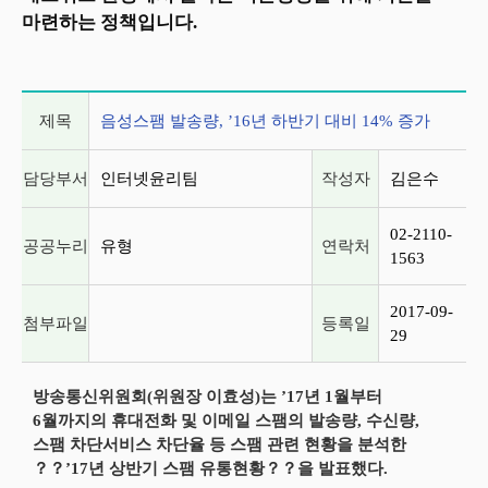
마련하는 정책입니다.
게시글 상세 정보
제목
음성스팸 발송량, ’16년 하반기 대비 14% 증가
담당부서
인터넷윤리팀
작성자
김은수
02-2110-
공공누리
유형
연락처
1563
2017-09-
첨부파일
등록일
29
방송통신위원회(위원장 이효성)는 ’17년 1월부터
6월까지의 휴대전화 및 이메일 스팸의 발송량, 수신량,
스팸 차단서비스 차단율 등 스팸 관련 현황을 분석한
？？’17년 상반기 스팸 유통현황？？을 발표했다.