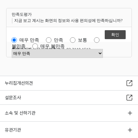
만족도평가
지금 보고 계시는 화면의 정보와 사용 편의성에 만족하십니까?
매우 만족
만족
보통
불만족
매우 불만족
항목관리자
이용자정책총괄과 02-2110-1512
만족도 점수 선택
누리집개선의견
설문조사
소속 및 산하기관
유관기관