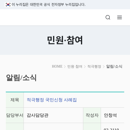
본문 바로가기
이 누리집은 대한민국 공식 전자정부 누리집입니다.
방송미디어통신위원회 Korea Media and C
민원·참여
본
알림/소식
HOME
민원·참여
적극행정
문
시
알림/소식
작
게시글 상세 정보
제목
적극행정 국민신청 사례집
담당부서
감사담당관
작성자
안창석