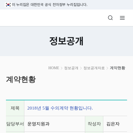
본문 바로가기
이 누리집은 대한민국 공식 전자정부 누리집입니다.
방송미디어통신위원회 Korea Media and C
정보공개
본
계약현황
HOME
정보공개
정보공개자료
문
시
계약현황
작
게시글 상세 정보
제목
2018년 5월 수의계약 현황입니다.
담당부서
운영지원과
작성자
김은자