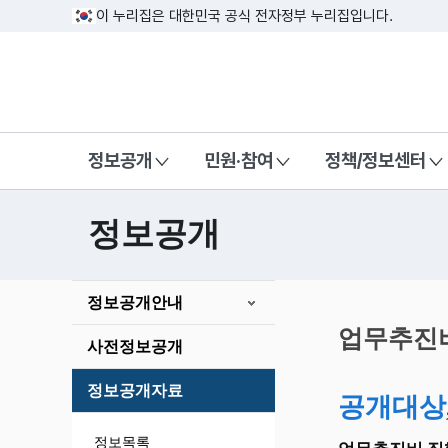
이 누리집은 대한민국 공식 전자정부 누리집입니다.
방송미디어통신위원회 Korea Media a
정보공개
민원·참여
정책/정보센터
정보공개
본
정보공개안내
문
시
업무추진
사전정보공개
작
정보공개자료
공개대상
정보목록