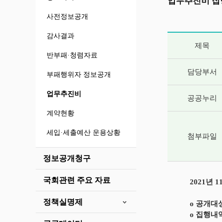
업무추진비 집
사전정보공개
감사결과
게시글 상세 
제목
반부패·청렴자료
담당부서
부패행위자 정보공개
업무추진비
공공누리
계약현황
세입·세출예산 운용상황
첨부파일
정보공개청구
국회관련 주요 자료
2021년
정책실명제
o 공개대
o 집행내역