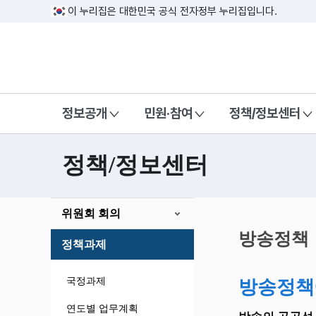
이 누리집은 대한민국 공식 전자정부 누리집입니다.
방송미디어통신위원회 Korea Media a
정보공개
민원·참여
정책/정보센터
정책/정보센터
본
위원회 회의
문
시
방송정책
정책과제
작
국정과제
방송정책
연도별 업무계획