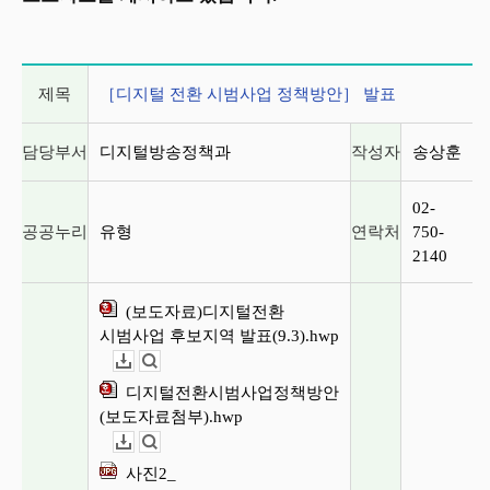
게시글 상세 정보
제목
［디지털 전환 시범사업 정책방안］ 발표
담당부서
디지털방송정책과
작성자
송상훈
02-
공공누리
유형
연락처
750-
2140
(보도자료)디지털전환
시범사업 후보지역 발표(9.3).hwp
다운로드
뷰어보기
디지털전환시범사업정책방안
(보도자료첨부).hwp
다운로드
뷰어보기
사진2_