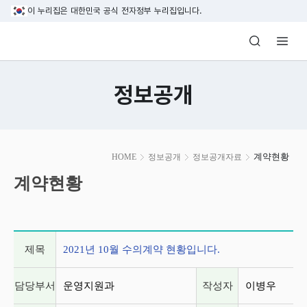
본문 바로가기
이 누리집은 대한민국 공식 전자정부 누리집입니다.
방송미디어통신위원회 Korea Media and C
정보공개
본
계약현황
HOME
정보공개
정보공개자료
문
시
계약현황
작
게시글 상세 정보
제목
2021년 10월 수의계약 현황입니다.
담당부서
운영지원과
작성자
이병우