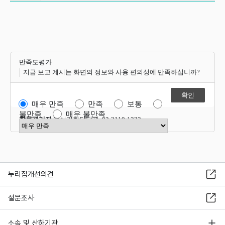
만족도평가
지금 보고 계시는 화면의 정보와 사용 편의성에 만족하십니까?
매우 만족
만족
보통
불만족
매우 불만족
항목관리자
혁신기획담당관 02-2110-1323
만족도 점수 선택
누리집개선의견
설문조사
소속 및 산하기관