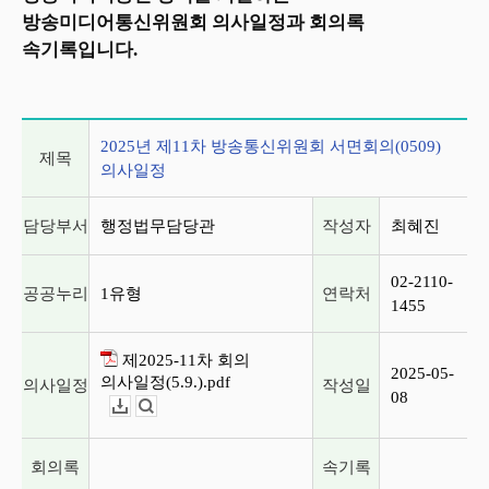
방송미디어통신위원회 의사일정과 회의록
속기록입니다.
2025년 제11차 방송통신위원회 서면회의(0509) 의사일정
2025년 제11차 방송통신위원회 서면회의(0509)
제목
의사일정
담당부서
행정법무담당관
작성자
최혜진
02-2110-
공공누리
1유형
연락처
1455
제2025-11차 회의
2025-05-
의사일정(5.9.).pdf
의사일정
작성일
08
다운로드
뷰어보기
회의록
속기록