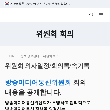
본문 바로가기
이 누리집은 대한민국 공식 전자정부 누리집입니다.
방송미디어통신위원회 Korea Media and C
위원회 회의
본
HOME
정책/정보센터
위원회 회의
문
시
위원회 의사일정/회의록/속기록
위원회 의사일정/회의록/속기록
작
방송미디어통신위원회
회의
내용을 공개합니다.
방송미디어통신위원회가 투명하고 합리적으로
방송미디어통신 정책을 의결하는