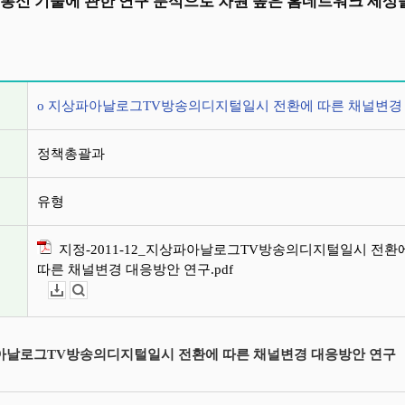
 통신 기술에 관한 연구 분석으로 차원 높은 홈네트워크 세
정보
o 지상파아날로그TV방송의디지털일시 전환에 따른 채널변경
정책총괄과
유형
지정-2011-12_지상파아날로그TV방송의디지털일시 전환
따른 채널변경 대응방안 연구.pdf
다운로드
뷰어보기
아날로그TV방송의디지털일시 전환에 따른 채널변경 대응방안 연구