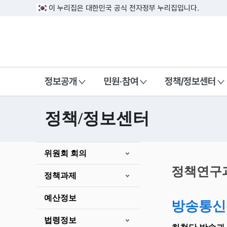
이 누리집은 대한민국 공식 전자정부 누리집입니다.
방송미디어통신위원회 Korea Media a
정보공개
민원·참여
정책/정보센터
정책/정보센터
본
위원회 회의
문
시
정책연구
정책과제
작
예산정보
방송통신
법령정보