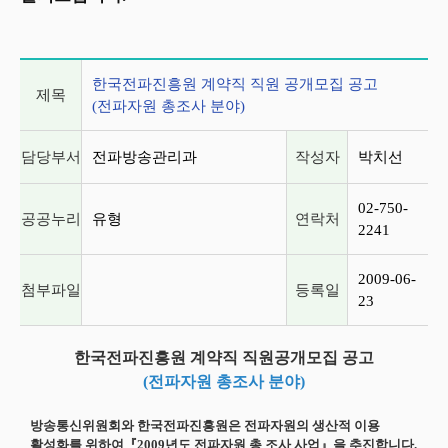
게시글 상세 정보
한국전파진흥원 계약직 직원 공개모집 공고
제목
(전파자원 총조사 분야)
담당부서
전파방송관리과
작성자
박치선
02-750-
공공누리
유형
연락처
2241
2009-06-
첨부파일
등록일
23
한국전파진흥원 계약직 직원공개모집
공고
(전파자원 총조사 분야)
방송통신위원회와 한국전파진흥원은 전파자원의 생산적 이용
활성화를 위하여『2009년도 전파자원 총 조사 사업』을 추진합니다.