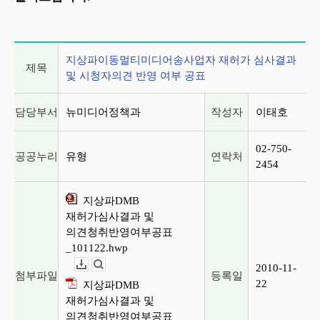
게시글 상세 정보
지상파이동멀티미디어송사업자 재허가 심사결과
제목
및 시청자의견 반영 여부 공표
담당부서
뉴미디어정책과
작성자
이태호
02-750-
공공누리
유형
연락처
2454
지상파DMB
재허가심사결과 및
의견청취반영여부공표
_101122.hwp
2010-11-
다운로드
뷰어보기
첨부파일
등록일
22
지상파DMB
재허가심사결과 및
의견청취반영여부공표