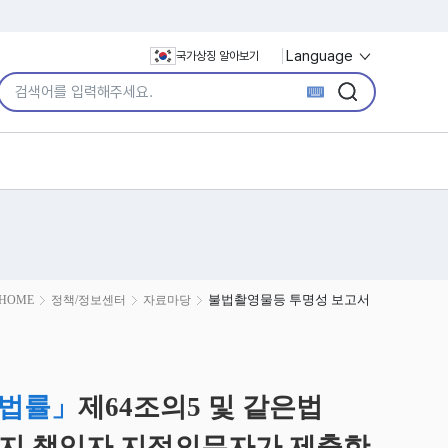
Language
국가상징 알아보기
통합검색어 입력
검색
검색
불법촬영물등 투명성 보고서
HOME
정책/정보센터
자료마당
 법률」
제64조의5 및 같은법
방지 책임자 지정의무자가 제출한