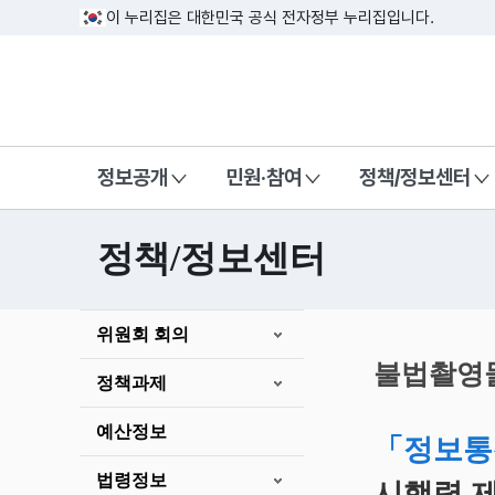
이 누리집은 대한민국 공식 전자정부 누리집입니다.
방송미디어통신위원회 Korea Media a
정보공개
민원·참여
정책/정보센터
정책/정보센터
본
위원회 회의
문
시
불법촬영물
정책과제
작
예산정보
「정보통
법령정보
시행령 