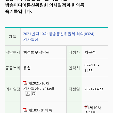
방송미디어통신위원회 의사일정과 회의록
속기록입니다.
2021년 제10차 방송통신위원회 회의(0324) 의사일정
2021년 제10차 방송통신위원회 회의(0324)
제목
의사일정
담당부서
행정법무담당관
작성자
차은정
02-2110-
공공누리
유형
연락처
1455
제2021-10차
의사일정(3.24).pdf
의사일정
작성일
2021-03-23
다운로드
뷰어보기
제10차
제10차 회의록
속기록