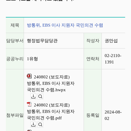
게시글 상세 정보
제목
방통위, EBS 이사 지원자 국민의견 수렴
담당부서
행정법무담당관
작성자
권만섭
02-2110-
공공누리
1유형
연락처
1391
240802 (보도자료)
방통위, EBS 이사 지원자
국민의견 수렴.hwpx
다운로드
뷰어보기
240802 (보도자료)
방통위, EBS 이사 지원자
2024-08-
첨부파일
등록일
국민의견 수렴.pdf
02
다운로드
뷰어보기