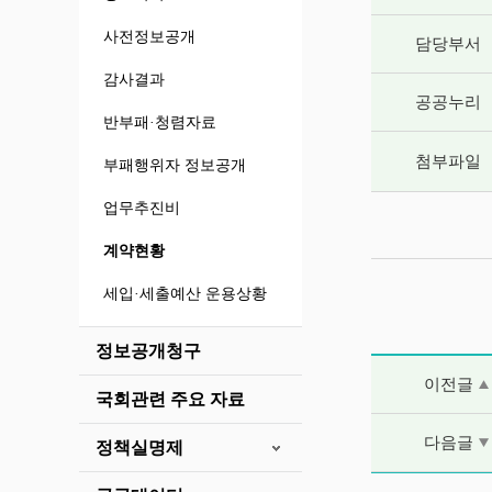
사전정보공개
담당부서
감사결과
공공누리
반부패·청렴자료
첨부파일
부패행위자 정보공개
업무추진비
계약현황
세입·세출예산 운용상황
정보공개청구
이전글 및 다음
이전글
국회관련 주요 자료
다음글
정책실명제