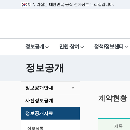
이 누리집은 대한민국 공식 전자정부 누리집입니다.
방송미디어통신위원회 Korea Media a
정보공개
민원·참여
정책/정보센터
정보공개
본
정보공개안내
문
시
계약현황
사전정보공개
작
정보공개자료
게시글 상세 
제목
정보목록