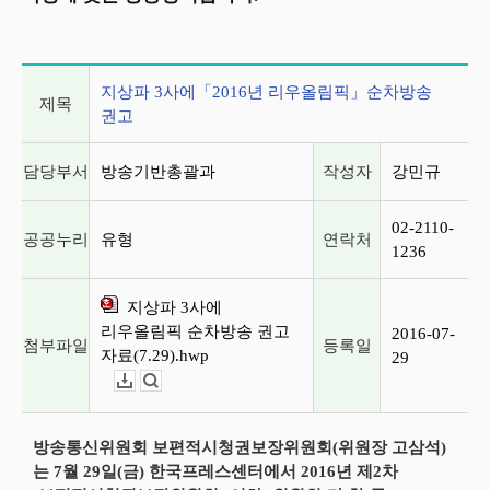
게시글 상세 정보
지상파 3사에「2016년 리우올림픽」순차방송
제목
권고
담당부서
방송기반총괄과
작성자
강민규
02-2110-
공공누리
유형
연락처
1236
지상파 3사에
리우올림픽 순차방송 권고
2016-07-
첨부파일
등록일
자료(7.29).hwp
29
다운로드
뷰어보기
방송통신위원회 보편적시청권보장위원회(위원장 고삼석)
는 7월 29일(금) 한국프레스센터에서 2016년 제2차