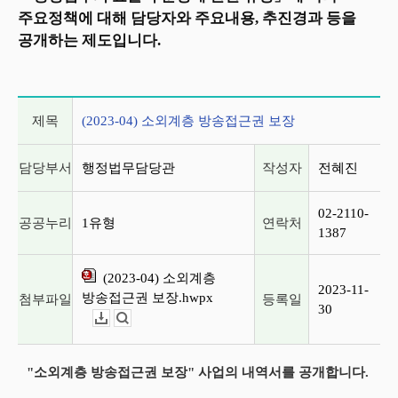
주요정책에 대해 담당자와 주요내용, 추진경과 등을
공개하는 제도입니다.
게시글 상세 정보
제목
(2023-04) 소외계층 방송접근권 보장
담당부서
행정법무담당관
작성자
전혜진
02-2110-
공공누리
1유형
연락처
1387
(2023-04) 소외계층
2023-11-
방송접근권 보장.hwpx
첨부파일
등록일
30
다운로드
뷰어보기
"소외계층 방송접근권 보장" 사업의 내역서를 공개합니다.