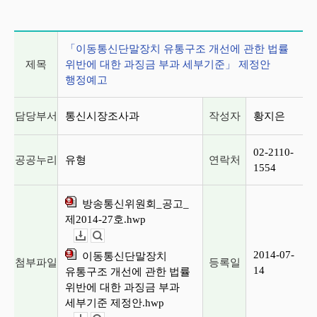
게시글 상세 정보
「이동통신단말장치 유통구조 개선에 관한 법률
제목
위반에 대한 과징금 부과 세부기준」 제정안
행정예고
담당부서
통신시장조사과
작성자
황지은
02-2110-
공공누리
유형
연락처
1554
방송통신위원회_공고_
제2014-27호.hwp
다운로드
뷰어보기
2014-07-
이동통신단말장치
첨부파일
등록일
14
유통구조 개선에 관한 법률
위반에 대한 과징금 부과
세부기준 제정안.hwp