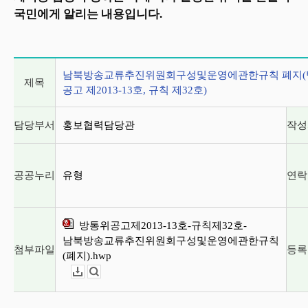
국민에게 알리는 내용입니다.
게시글 상세 정보
남북방송교류추진위원회구성및운영에관한규칙 폐지(
제목
공고 제2013-13호, 규칙 제32호)
담당부서
홍보협력담당관
작성
공공누리
유형
연락
방통위공고제2013-13호-규칙제32호-
남북방송교류추진위원회구성및운영에관한규칙
첨부파일
등록
(폐지).hwp
다운로드
뷰어보기