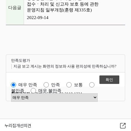
접수ㆍ처리 및 신고자 보호 등에 관한
다음글
운영지침 일부개정(훈령 제335호)
2022-09-14
만족도평가
지금 보고 계시는 화면의 정보와 사용 편의성에 만족하십니까?
매우 만족
만족
보통
불만족
매우 불만족
항목관리자
행정법무담당관 02-2110-1324
만족도 점수 선택
누리집개선의견