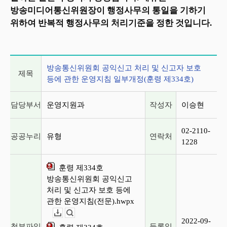
방송미디어통신위원장이 행정사무의 통일을 기하기
위하여 반복적 행정사무의 처리기준을 정한 것입니다.
게시글 상세 정보
방송통신위원회 공익신고 처리 및 신고자 보호
제목
등에 관한 운영지침 일부개정(훈령 제334호)
담당부서
운영지원과
작성자
이승현
02-2110-
공공누리
유형
연락처
1228
훈령 제334호
방송통신위원회 공익신고
처리 및 신고자 보호 등에
관한 운영지침(전문).hwpx
다운로드
뷰어보기
2022-09-
첨부파일
등록일