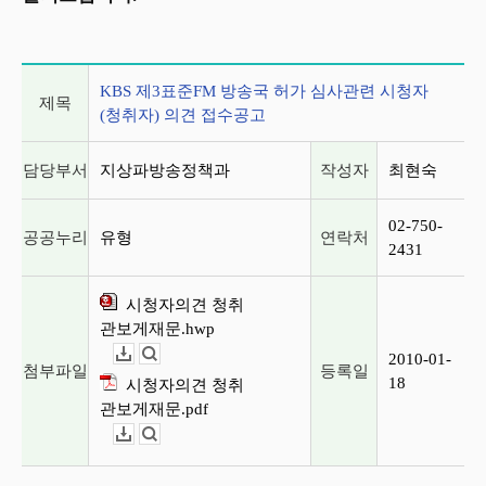
게시글 상세 정보
KBS 제3표준FM 방송국 허가 심사관련 시청자
제목
(청취자) 의견 접수공고
담당부서
지상파방송정책과
작성자
최현숙
02-750-
공공누리
유형
연락처
2431
시청자의견 청취
관보게재문.hwp
2010-01-
다운로드
뷰어보기
첨부파일
등록일
18
시청자의견 청취
관보게재문.pdf
다운로드
뷰어보기