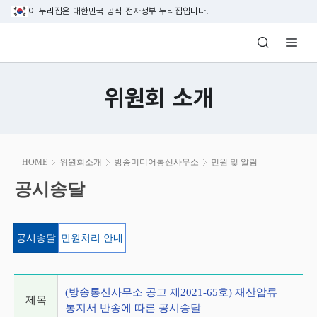
본문 바로가기
이 누리집은 대한민국 공식 전자정부 누리집입니다.
방송미디어통신위원회 Korea Media and C
위원회 소개
본
HOME
위원회소개
방송미디어통신사무소
민원 및 알림
문
시
공시송달
공시송달
작
공시송달
민원처리 안내
게시글 상세 정보
(방송통신사무소 공고 제2021-65호) 재산압류
제목
통지서 반송에 따른 공시송달