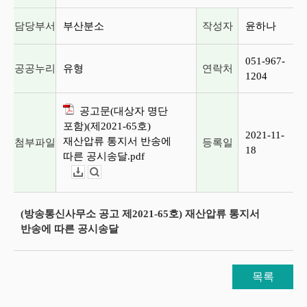
담당부서
부산분소
작성자
윤하나
051-967-
공공누리
유형
연락처
1204
공고문(대상자 명단
포함)(제2021-65호)
2021-11-
재산압류 통지서 반송에
첨부파일
등록일
18
따른 공시송달.pdf
다운로드
뷰어보기
(방송통신사무소 공고 제2021-65호) 재산압류 통지서
반송에 따른 공시송달
목록