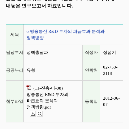
내놓은 연구보고서 자료입니다.
게시글 상세 정보
o 방송통신 R&D 투자의 파급효과 분석과
제목
정책방향
담당부서
정책총괄과
작성자
정점기
02-750-
공공누리
유형
연락처
2118
(11-진흥-마-08)
방송통신 R&D 투자의
2012-06-
파급효과 분석과
첨부파일
등록일
07
정책방향.pdf
다운로드
뷰어보기