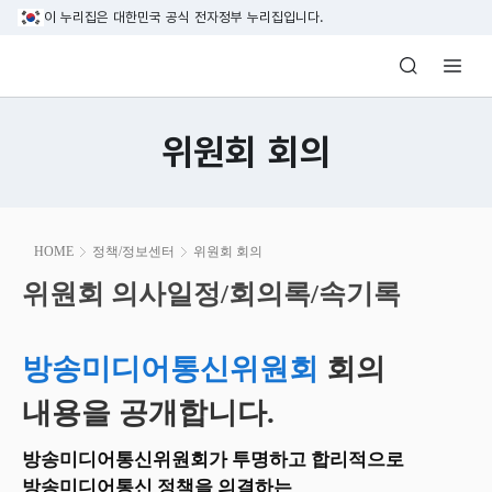
본문 바로가기
이 누리집은 대한민국 공식 전자정부 누리집입니다.
방송미디어통신위원회 Korea Media and C
위원회 회의
본
HOME
정책/정보센터
위원회 회의
문
시
위원회 의사일정/회의록/속기록
위원회 의사일정/회의록/속기록
작
방송미디어통신위원회
회의
내용을 공개합니다.
방송미디어통신위원회가 투명하고 합리적으로
방송미디어통신 정책을 의결하는