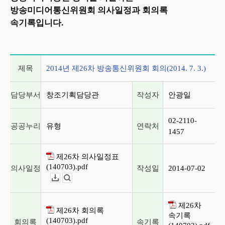
방송미디어통신위원회 의사일정과 회의록
속기록입니다.
2014년 제26차 방송통신위원회 회의(2014. 7. 3.)
제목
2014년 제26차 방송통신위원회 회의(2014. 7. 3.)
담당부서
창조기획담당관
작성자
안광일
02-2110-
공공누리
유형
연락처
1457
제26차 의사일정표
(140703).pdf
의사일정
작성일
2014-07-02
다운로드
뷰어보기
제26차
제26차 회의록
속기록
(140703).pdf
회의록
속기록