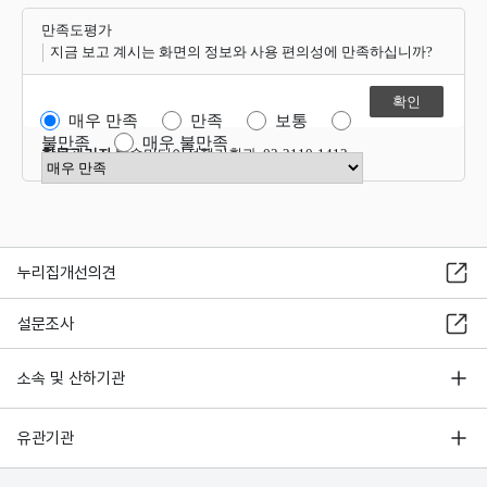
만족도평가
지금 보고 계시는 화면의 정보와 사용 편의성에 만족하십니까?
매우 만족
만족
보통
불만족
매우 불만족
항목관리자
방송미디어정책기획과 02-2110-1412
만족도 점수 선택
누리집개선의견
설문조사
소속 및 산하기관
유관기관