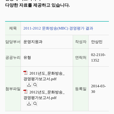
다양한 자료를 제공하고 있습니다.
게시글 상세 정보
제목
2011-2012 문화방송(MBC) 경영평가 결과
담당부서
운영지원과
작성자
안상민
02-2110-
공공누리
유형
연락처
1352
2011년도_문화방송_
경영평가보고서.pdf
2014-03-
다운로드
뷰어보기
첨부파일
등록일
30
2012년도_문화방송_
경영평가보고서.pdf
다운로드
뷰어보기