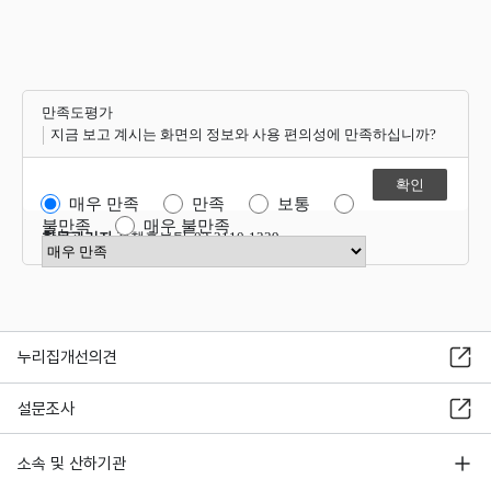
만족도평가
지금 보고 계시는 화면의 정보와 사용 편의성에 만족하십니까?
매우 만족
만족
보통
불만족
매우 불만족
항목관리자
정책홍보팀 02-2110-1339
만족도 점수 선택
누리집개선의견
설문조사
소속 및 산하기관