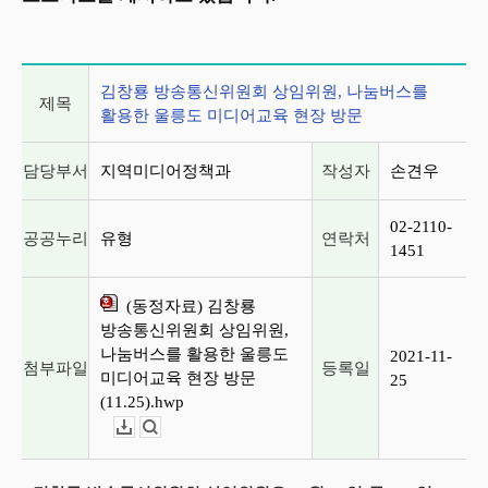
게시글 상세 정보
김창룡 방송통신위원회 상임위원, 나눔버스를
제목
활용한 울릉도 미디어교육 현장 방문
담당부서
지역미디어정책과
작성자
손견우
02-2110-
공공누리
유형
연락처
1451
(동정자료) 김창룡
방송통신위원회 상임위원,
나눔버스를 활용한 울릉도
2021-11-
첨부파일
등록일
미디어교육 현장 방문
25
(11.25).hwp
다운로드
뷰어보기