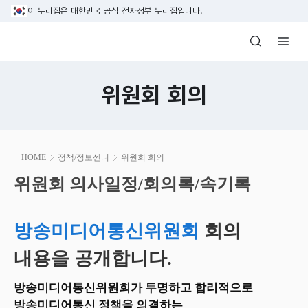
본문 바로가기
이 누리집은 대한민국 공식 전자정부 누리집입니다.
방송미디어통신위원회 Korea Media and C
위원회 회의
본
HOME
정책/정보센터
위원회 회의
문
시
위원회 의사일정/회의록/속기록
위원회 의사일정/회의록/속기록
작
방송미디어통신위원회
회의
내용을 공개합니다.
방송미디어통신위원회가 투명하고 합리적으로
방송미디어통신 정책을 의결하는