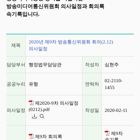
방송미디어통신위원회 의사일정과 회의록
속기록입니다.
2020년 제9차 방송통신위원회 회의(2.12) 의사일정
2020년 제9차 방송통신위원회 회의(2.12)
제목
의사일정
담당부서
행정법무담당관
작성자
심현주
02-2110-
공공누리
유형
연락처
1455
제2020-9차 의사일정
(0212).pdf
의사일정
작성일
2020-02-11
다운로드
뷰어보기
제9차
제9차 회의록
속기록