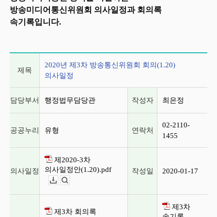
방송미디어통신위원회 의사일정과 회의록
속기록입니다.
2020년 제3차 방송통신위원회 회의(1.20) 의사일정
2020년 제3차 방송통신위원회 회의(1.20)
제목
의사일정
담당부서
행정법무담당관
작성자
최은정
02-2110-
공공누리
유형
연락처
1455
제2020-3차
의사일정안(1.20).pdf
의사일정
작성일
2020-01-17
다운로드
뷰어보기
제3차
제3차 회의록
속기록